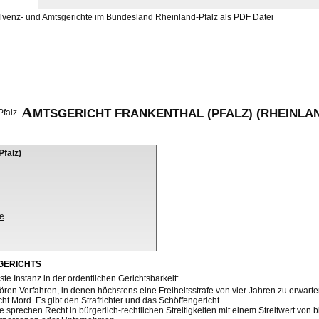
olvenz- und Amtsgerichte im Bundesland Rheinland-Pfalz als PDF Datei
A
MTSGERICHT FRANKENTHAL (PFALZ) (RHEINLAN
Pfalz)
de
GERICHTS
ste Instanz in der ordentlichen Gerichtsbarkeit:
ren Verfahren, in denen höchstens eine Freiheitsstrafe von vier Jahren zu erwarten
ht Mord. Es gibt den Strafrichter und das Schöffengericht.
e sprechen Recht in bürgerlich-rechtlichen Streitigkeiten mit einem Streitwert von bi