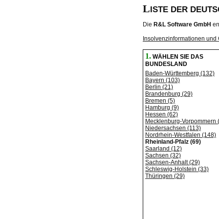
L
ISTE DER DEUT
Die
R&L Software GmbH
en
Insolvenzinformationen und 
1.
WÄHLEN SIE DAS
BUNDESLAND
Baden-Württemberg (132)
Bayern (103)
Berlin (21)
Brandenburg (29)
Bremen (5)
Hamburg (9)
Hessen (62)
Mecklenburg-Vorpommern 
Niedersachsen (113)
Nordrhein-Westfalen (148)
Rheinland-Pfalz (69)
Saarland (12)
Sachsen (32)
Sachsen-Anhalt (29)
Schleswig-Holstein (33)
Thüringen (29)