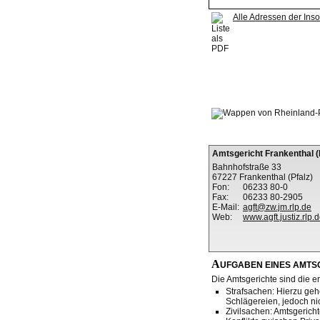
Alle Adressen der Ins
Amtsgericht Frankenthal (
Bahnhofstraße 33
67227 Frankenthal (Pfalz)
Fon:
06233 80-0
Fax:
06233 80-2905
E-Mail:
agft@zw.jm.rlp.de
Web:
www.agft.justiz.rlp.
A
UFGABEN EINES AMTS
Die Amtsgerichte sind die er
Strafsachen: Hierzu gehö
Schlägereien, jedoch nic
Zivilsachen: Amtsgericht