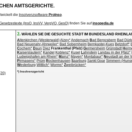
SCHEN AMTSGERICHTE.
twickelt die
Insolvenzsoftware
ProInso
.
Gesetzestexte (InsO, InsVV, VergVO, GesO)
finden Sie auf
insopedia.de
2.
WÄHLEN SIE DIE GESUCHTE STADT IM BUNDESLAND RHEINLA
A
ltenkirchen (Westerwald)
Alzey*
Andernach
B
ad Bergzabern
Bad Dür
Bad Neuenahr-Ahrweiler*
Bad Sobernheim
Bernkastel-Kues
Betzdorf*
C
ochem*
D
aun
Diez
Frankenthal (Pfalz)
G
ermersheim
Grünstadt
H
erm
K
aiserslautern*
Kandel
Koblenz*
Kusel
L
ahnstein
Landau in der Pfalz*
Ludwigshafen am Rhein*
M
ainz*
Mayen*
Montabaur*
N
eustadt an der 
P
irmasens*
Prüm
R
ockenhausen
S
aarburg
Sankt Goar
Simmern (Hunsr
W
esterburg
Wittlich*
Worms*
Z
weibrücken*
*) Insolvenzgericht
(20)