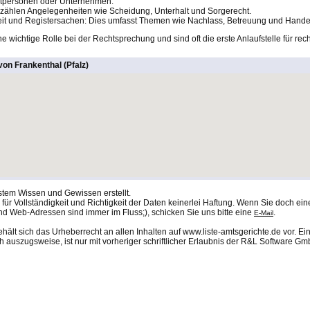
vatpersonen oder Unternehmen.
 zählen Angelegenheiten wie Scheidung, Unterhalt und Sorgerecht.
keit und Registersachen: Dies umfasst Themen wie Nachlass, Betreuung und Handel
e wichtige Rolle bei der Rechtsprechung und sind oft die erste Anlaufstelle für re
on Frankenthal (Pfalz)
stem Wissen und Gewissen erstellt.
ür Vollständigkeit und Richtigkeit der Daten keinerlei Haftung. Wenn Sie doch eine
nd Web-Adressen sind immer im Fluss;), schicken Sie uns bitte eine
.
E-Mail
lt sich das Urheberrecht an allen Inhalten auf www.liste-amtsgerichte.de vor. Ei
 auszugsweise, ist nur mit vorheriger schriftlicher Erlaubnis der R&L Software Gmb