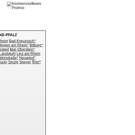
ND-PFALZ
kheim
Bad Kreuznach*
Bingen am Rhein*
Bitburg*
eskeil
I
dar-Oberstein*
Landstuhl
Linz am Rhein
Weinstraße*
Neuwied*
ück)
Sinzig
Speyer
T
rier*