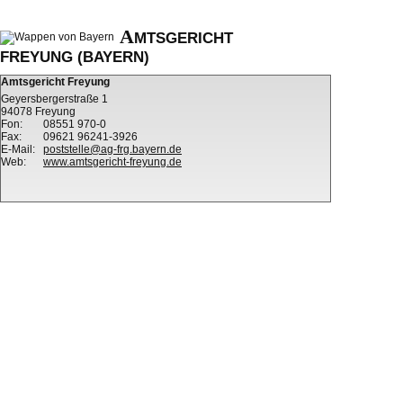
A
MTSGERICHT
FREYUNG (BAYERN)
Amtsgericht Freyung
Geyersbergerstraße 1
94078 Freyung
Fon:
08551 970-0
Fax:
09621 96241-3926
E-Mail:
poststelle@ag-frg.bayern.de
Web:
www.amtsgericht-freyung.de