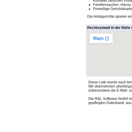
Konflikte zwischen Pri
Familiensachen: Hierzu
Freiwillige Gerichtsbar
Die Amtsgerichte spielen ein
Rechtsanwalt in der Nähe 
Diese Liste wurde nach be
Wir übernehmen allerdings f
(inbesondere die E-Mail- u
Die R&L Software GmbH behä
gepflegten Datenbank, auch