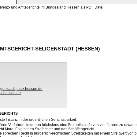
olvenz- und Amtsgerichte im Bundesland Hessen als PDF Datei
MTSGERICHT SELIGENSTADT (HESSEN)
genstadt.justiz.hessen.de
tiz.hessen.de
GERICHTS
ste Instanz in der ordentlichen Gerichtsbarkeit:
ren Verfahren, in denen höchstens eine Freiheitsstrafe von vier Jahren zu erwarten
ht Mord. Es gibt den Strafrichter und das Schöffengericht.
e sprechen Recht in bürgerlich-rechtlichen Streitigkeiten mit einem Streitwert von bi