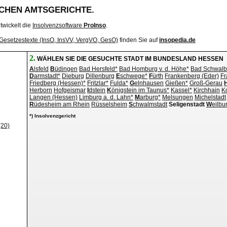
SCHEN AMTSGERICHTE.
twickelt die
Insolvenzsoftware
ProInso
.
Gesetzestexte (InsO, InsVV, VergVO, GesO)
finden Sie auf
insopedia.de
2.
WÄHLEN SIE DIE GESUCHTE STADT IM BUNDESLAND HESSEN
A
lsfeld
B
üdingen
Bad Hersfeld*
Bad Homburg v. d. Höhe*
Bad Schwal
D
armstadt*
Dieburg
Dillenburg
E
schwege*
F
ürth
Frankenberg (Eder)
Fr
Friedberg (Hessen)*
Fritzlar*
Fulda*
G
elnhausen
Gießen*
Groß-Gerau
Herborn
Hofgeismar
I
dstein
K
önigstein im Taunus*
Kassel*
Kirchhain
K
Langen (Hessen)
Limburg a. d. Lahn*
M
arburg*
Melsungen
Michelstadt
R
üdesheim am Rhein
Rüsselsheim
S
chwalmstadt
Seligenstadt
W
eilbu
*) Insolvenzgericht
(20)