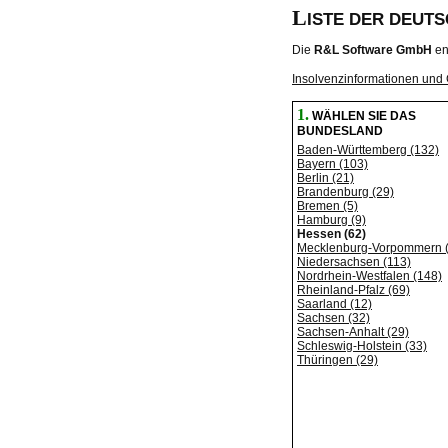
L
ISTE DER DEUT
Die
R&L Software GmbH
en
Insolvenzinformationen und 
1.
WÄHLEN SIE DAS
BUNDESLAND
Baden-Württemberg (132)
Bayern (103)
Berlin (21)
Brandenburg (29)
Bremen (5)
Hamburg (9)
Hessen (62)
Mecklenburg-Vorpommern 
Niedersachsen (113)
Nordrhein-Westfalen (148)
Rheinland-Pfalz (69)
Saarland (12)
Sachsen (32)
Sachsen-Anhalt (29)
Schleswig-Holstein (33)
Thüringen (29)