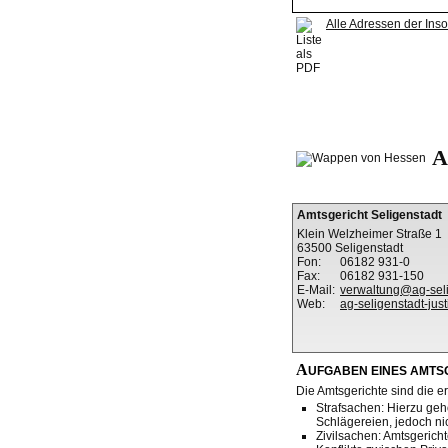
Alle Adressen der Ins
A
Amtsgericht Seligenstadt
Klein Welzheimer Straße 1
63500 Seligenstadt
Fon:
06182 931-0
Fax:
06182 931-150
E-Mail:
verwaltung@ag-seli
Web:
ag-seligenstadt-jus
A
UFGABEN EINES AMTS
Die Amtsgerichte sind die er
Strafsachen: Hierzu gehö
Schlägereien, jedoch nic
Zivilsachen: Amtsgericht