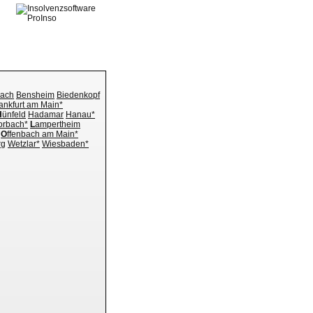
bach
Bensheim
Biedenkopf
ankfurt am Main*
H
ünfeld
Hadamar
Hanau*
orbach*
L
ampertheim
O
ffenbach am Main*
rg
Wetzlar*
Wiesbaden*